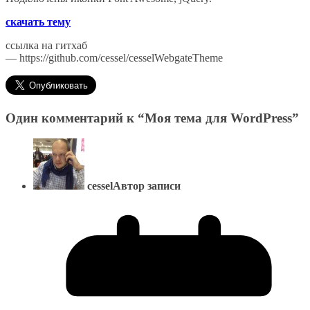
скачать тему
ссылка на гитхаб
— https://github.com/cessel/cesselWebgateTheme
Один комментарий к “
Моя тема для WordPress
”
cessel
Автор записи